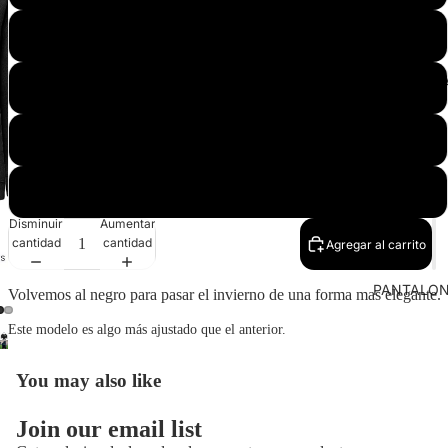
XL
SUDADER
XXL
3XL
4XL
Disminuir
Aumentar
cantidad
cantidad
Agregar al carrito
PANTALO
Volvemos al negro para pasar el invierno de una forma mas elegante.
Este modelo es algo más ajustado que el anterior.
Abrir
Abrir
imagen
imagen
You may also like
a
a
pantalla
pantalla
Política de reembolso
completa
Join our email list
completa
Política de privacidad