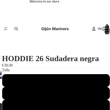
Welcome to our store
Total 
Gijón Mariners
INICIO
artícul
en el
carrit
0
HODDIE 26 Sudadera negra
€38,00
Talla
CAMISET
S
M
L